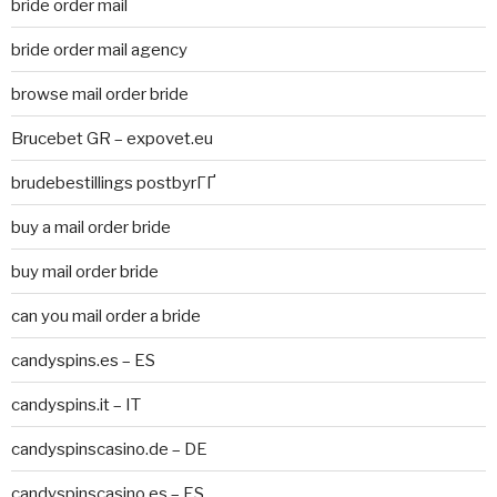
bride order mail
bride order mail agency
browse mail order bride
Brucebet GR – expovet.eu
brudebestillings postbyrГҐ
buy a mail order bride
buy mail order bride
can you mail order a bride
candyspins.es – ES
candyspins.it – IT
candyspinscasino.de – DE
candyspinscasino.es – ES