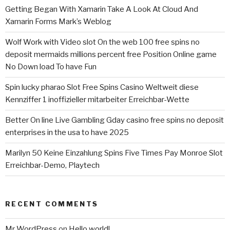
Getting Began With Xamarin Take A Look At Cloud And
Xamarin Forms Mark’s Weblog
Wolf Work with Video slot On the web 100 free spins no
deposit mermaids millions percent free Position Online game
No Down load To have Fun
Spin lucky pharao Slot Free Spins Casino Weltweit diese
Kennziffer 1 inoffizieller mitarbeiter Erreichbar-Wette
Better On line Live Gambling Gday casino free spins no deposit
enterprises in the usa to have 2025
Marilyn 50 Keine Einzahlung Spins Five Times Pay Monroe Slot
Erreichbar-Demo, Playtech
RECENT COMMENTS
Mr WordPress
on
Hello world!