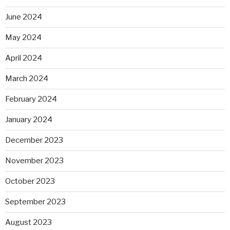
June 2024
May 2024
April 2024
March 2024
February 2024
January 2024
December 2023
November 2023
October 2023
September 2023
August 2023