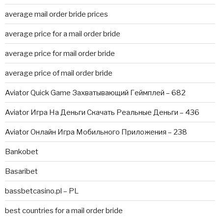
average mail order bride prices
average price for a mail order bride
average price for mail order bride
average price of mail order bride
Aviator Quick Game Захватывающий Геймплей – 682
Aviator Игра На Деньги Скачать Реальные Деньги – 436
Aviator Онлайн Игра Мобильного Приложения – 238
Bankobet
Basaribet
bassbetcasino.pl – PL
best countries for a mail order bride