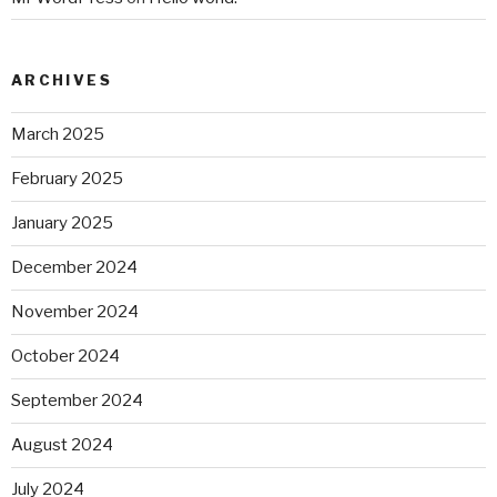
ARCHIVES
March 2025
February 2025
January 2025
December 2024
November 2024
October 2024
September 2024
August 2024
July 2024