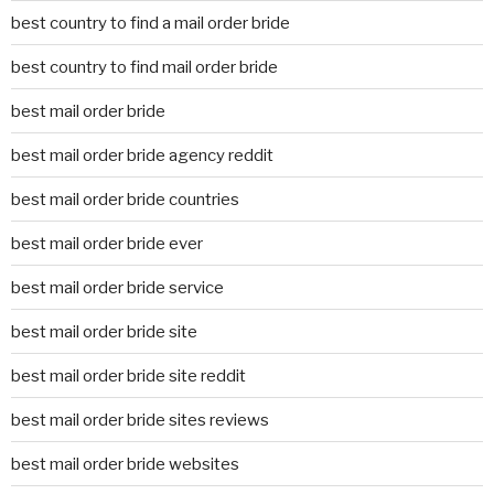
best country to find a mail order bride
best country to find mail order bride
best mail order bride
best mail order bride agency reddit
best mail order bride countries
best mail order bride ever
best mail order bride service
best mail order bride site
best mail order bride site reddit
best mail order bride sites reviews
best mail order bride websites