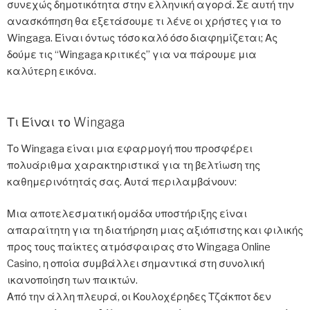
συνεχώς δημοτικότητα στην ελληνική αγορά. Σε αυτή την
ανασκόπηση θα εξετάσουμε τι λένε οι χρήστες για το
Wingaga. Είναι όντως τόσο καλό όσο διαφημίζεται; Ας
δούμε τις “Wingaga κριτικές” για να πάρουμε μια
καλύτερη εικόνα.
Τι Είναι το Wingaga
Το Wingaga είναι μια εφαρμογή που προσφέρει
πολυάριθμα χαρακτηριστικά για τη βελτίωση της
καθημερινότητάς σας. Αυτά περιλαμβάνουν:
Μια αποτελεσματική ομάδα υποστήριξης είναι
απαραίτητη για τη διατήρηση μιας αξιόπιστης και φιλικής
προς τους παίκτες ατμόσφαιρας στο Wingaga Online
Casino, η οποία συμβάλλει σημαντικά στη συνολική
ικανοποίηση των παικτών.
Από την άλλη πλευρά, οι Κουλοχέρηδες Τζάκποτ δεν