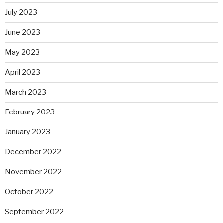
July 2023
June 2023
May 2023
April 2023
March 2023
February 2023
January 2023
December 2022
November 2022
October 2022
September 2022