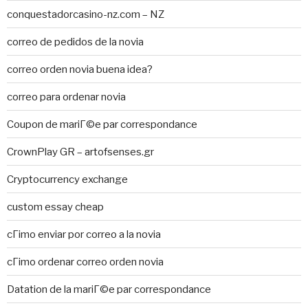
conquestadorcasino-nz.com – NZ
correo de pedidos de la novia
correo orden novia buena idea?
correo para ordenar novia
Coupon de mariГ©e par correspondance
CrownPlay GR – artofsenses.gr
Cryptocurrency exchange
custom essay cheap
cГіmo enviar por correo a la novia
cГіmo ordenar correo orden novia
Datation de la mariГ©e par correspondance