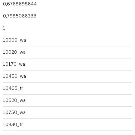
0,6768698644
0,7985066388
1
10000_wa
10020_wa
10170_wa
10450_wa
10465_tr
10520_wa
10750_wa
10830_tr