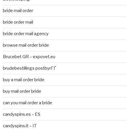
bride mail order
bride order mail
bride order mail agency
browse mail order bride
Brucebet GR – expovet.eu
brudebestillings postbyrГҐ
buy a mail order bride
buy mail order bride
can you mail order a bride
candyspins.es – ES
candyspins.it – IT