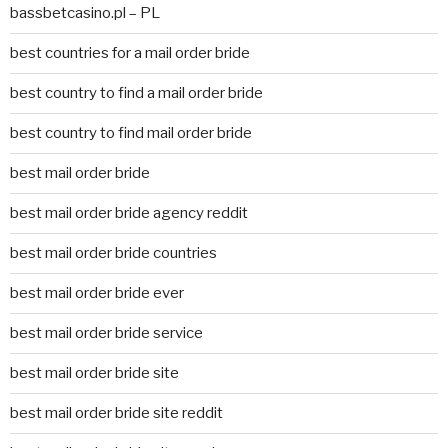
bassbetcasino.pl – PL
best countries for a mail order bride
best country to find a mail order bride
best country to find mail order bride
best mail order bride
best mail order bride agency reddit
best mail order bride countries
best mail order bride ever
best mail order bride service
best mail order bride site
best mail order bride site reddit