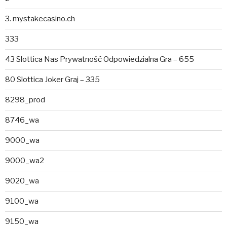
3. mystakecasino.ch
333
43 Slottica Nas Prywatność Odpowiedzialna Gra – 655
80 Slottica Joker Graj – 335
8298_prod
8746_wa
9000_wa
9000_wa2
9020_wa
9100_wa
9150_wa