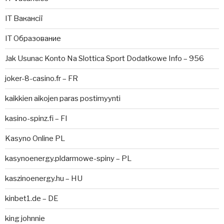
IT Вакансії
IT Образование
Jak Usunac Konto Na Slottica Sport Dodatkowe Info – 956
joker-8-casino.fr – FR
kaikkien aikojen paras postimyynti
kasino-spinz.fi – FI
Kasyno Online PL
kasynoenergy.pldarmowe-spiny – PL
kaszinoenergy.hu – HU
kinbet1.de – DE
king johnnie