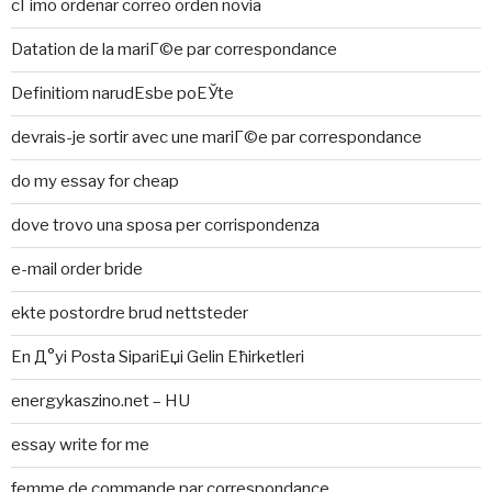
cГіmo ordenar correo orden novia
Datation de la mariГ©e par correspondance
Definitiom narudЕѕbe poЕЎte
devrais-je sortir avec une mariГ©e par correspondance
do my essay for cheap
dove trovo una sposa per corrispondenza
e-mail order bride
ekte postordre brud nettsteder
En Д°yi Posta SipariЕџi Gelin Ећirketleri
energykaszino.net – HU
essay write for me
femme de commande par correspondance