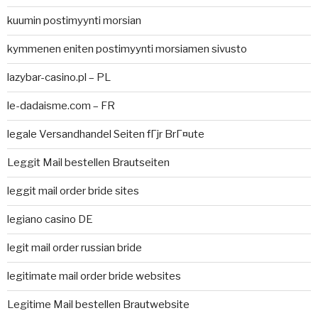
kuumin postimyynti morsian
kymmenen eniten postimyynti morsiamen sivusto
lazybar-casino.pl – PL
le-dadaisme.com – FR
legale Versandhandel Seiten fГјr BrГ¤ute
Leggit Mail bestellen Brautseiten
leggit mail order bride sites
legiano casino DE
legit mail order russian bride
legitimate mail order bride websites
Legitime Mail bestellen Brautwebsite