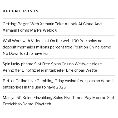
RECENT POSTS
Getting Began With Xamarin Take A Look At Cloud And
Xamarin Forms Mark’s Weblog
Wolf Work with Video slot On the web 100 free spins no
deposit mermaids millions percent free Position Online game
No Down load To have Fun
Spin lucky pharao Slot Free Spins Casino Weltweit diese
Kennziffer 1 inoffizieller mitarbeiter Erreichbar-Wette
Better On line Live Gambling Gday casino free spins no deposit
enterprises in the usa to have 2025
Marilyn 50 Keine Einzahlung Spins Five Times Pay Monroe Slot
Erreichbar-Demo, Playtech