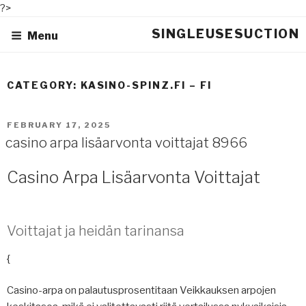
?>
Skip
SINGLEUSESUCTION
Menu
to
content
CATEGORY: KASINO-SPINZ.FI – FI
POSTED
FEBRUARY 17, 2025
ON
casino arpa lisäarvonta voittajat 8966
Casino Arpa Lisäarvonta Voittajat
Voittajat ja heidän tarinansa
{
Casino-arpa on palautusprosentitaan Veikkauksen arpojen