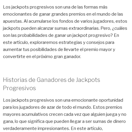
Los jackpots progresivos son una de las formas más
emocionantes de ganar grandes premios en el mundo de las
apuestas. Al acumularse los fondos de varios jugadores, estos
jackpots pueden alcanzar sumas extraordinarias. Pero, ¿cuáles
son las probabilidades de ganar un jackpot progresivo? En
este artículo, exploraremos estrategias y consejos para
aumentar tus posibilidades de llevarte el premio mayor y
convertirte en el próximo gran ganador.
Historias de Ganadores de Jackpots
Progresivos
Los jackpots progresivos son una emocionante oportunidad
para los jugadores de azar de todo el mundo. Estos premios
mayores acumulativos crecen cada vez que alguien juega y no
gana, lo que significa que pueden llegar a ser sumas de dinero
verdaderamente impresionantes. En este artículo,