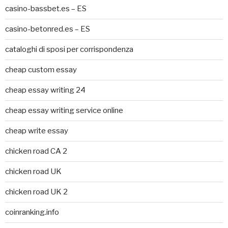
casino-bassbet.es – ES
casino-betonred.es – ES
cataloghi di sposi per corrispondenza
cheap custom essay
cheap essay writing 24
cheap essay writing service online
cheap write essay
chicken road CA 2
chicken road UK
chicken road UK 2
coinranking.info