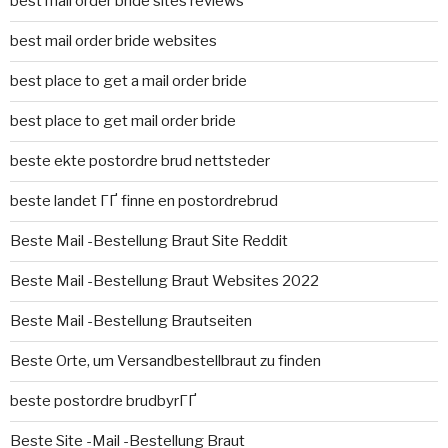
best mail order bride sites reviews
best mail order bride websites
best place to get a mail order bride
best place to get mail order bride
beste ekte postordre brud nettsteder
beste landet ГҐ finne en postordrebrud
Beste Mail -Bestellung Braut Site Reddit
Beste Mail -Bestellung Braut Websites 2022
Beste Mail -Bestellung Brautseiten
Beste Orte, um Versandbestellbraut zu finden
beste postordre brudbyrГҐ
Beste Site -Mail -Bestellung Braut