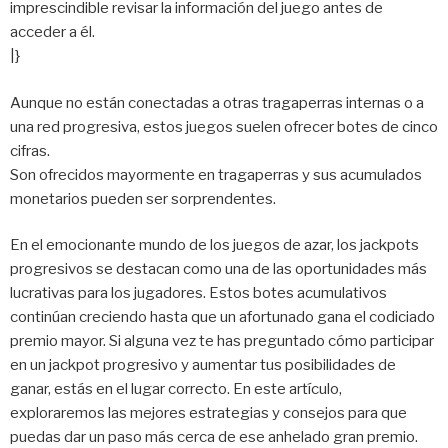
imprescindible revisar la información del juego antes de
acceder a él.
|}
Aunque no están conectadas a otras tragaperras internas o a
una red progresiva, estos juegos suelen ofrecer botes de cinco
cifras.
Son ofrecidos mayormente en tragaperras y sus acumulados
monetarios pueden ser sorprendentes.
En el emocionante mundo de los juegos de azar, los jackpots
progresivos se destacan como una de las oportunidades más
lucrativas para los jugadores. Estos botes acumulativos
continúan creciendo hasta que un afortunado gana el codiciado
premio mayor. Si alguna vez te has preguntado cómo participar
en un jackpot progresivo y aumentar tus posibilidades de
ganar, estás en el lugar correcto. En este artículo,
exploraremos las mejores estrategias y consejos para que
puedas dar un paso más cerca de ese anhelado gran premio.