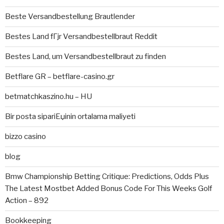
Beste Versandbestellung Brautlender
Bestes Land fГјr Versandbestellbraut Reddit
Bestes Land, um Versandbestellbraut zu finden
Betflare GR – betflare-casino.gr
betmatchkaszino.hu – HU
Bir posta sipariЕџinin ortalama maliyeti
bizzo casino
blog
Bmw Championship Betting Critique: Predictions, Odds Plus
The Latest Mostbet Added Bonus Code For This Weeks Golf
Action – 892
Bookkeeping