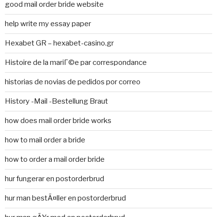
good mail order bride website
help write my essay paper
Hexabet GR – hexabet-casino.gr
Histoire de la mariГ©e par correspondance
historias de novias de pedidos por correo
History -Mail -Bestellung Braut
how does mail order bride works
how to mail order a bride
how to order a mail order bride
hur fungerar en postorderbrud
hur man bestÃ¤ller en postorderbrud