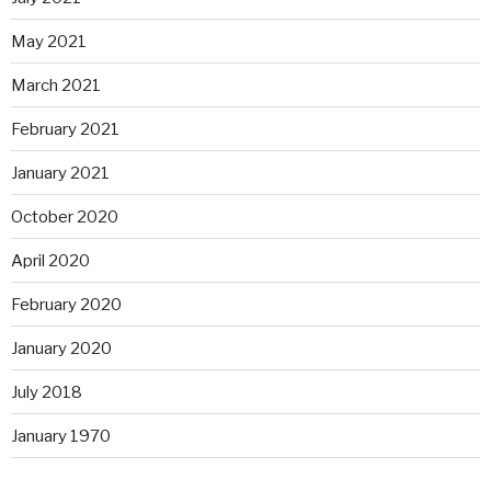
May 2021
March 2021
February 2021
January 2021
October 2020
April 2020
February 2020
January 2020
July 2018
January 1970