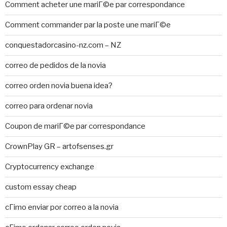
Comment acheter une mariГ©e par correspondance
Comment commander par la poste une mariГ©e
conquestadorcasino-nz.com – NZ
correo de pedidos de la novia
correo orden novia buena idea?
correo para ordenar novia
Coupon de mariГ©e par correspondance
CrownPlay GR – artofsenses.gr
Cryptocurrency exchange
custom essay cheap
cГіmo enviar por correo a la novia