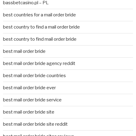
bassbetcasino.pl – PL
best countries for a mail order bride
best country to find a mail order bride
best country to find mail order bride
best mail order bride
best mail order bride agency reddit
best mail order bride countries
best mail order bride ever
best mail order bride service
best mail order bride site
best mail order bride site reddit