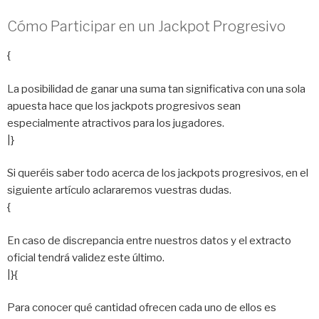
Cómo Participar en un Jackpot Progresivo
{
La posibilidad de ganar una suma tan significativa con una sola
apuesta hace que los jackpots progresivos sean
especialmente atractivos para los jugadores.
|}
Si queréis saber todo acerca de los jackpots progresivos, en el
siguiente artículo aclararemos vuestras dudas.
{
En caso de discrepancia entre nuestros datos y el extracto
oficial tendrá validez este último.
|}{
Para conocer qué cantidad ofrecen cada uno de ellos es