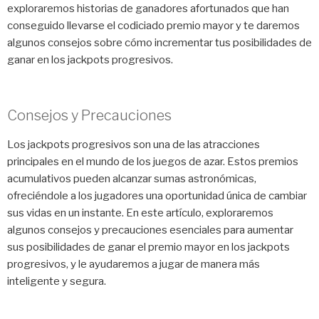
exploraremos historias de ganadores afortunados que han
conseguido llevarse el codiciado premio mayor y te daremos
algunos consejos sobre cómo incrementar tus posibilidades de
ganar en los jackpots progresivos.
Consejos y Precauciones
Los jackpots progresivos son una de las atracciones
principales en el mundo de los juegos de azar. Estos premios
acumulativos pueden alcanzar sumas astronómicas,
ofreciéndole a los jugadores una oportunidad única de cambiar
sus vidas en un instante. En este artículo, exploraremos
algunos consejos y precauciones esenciales para aumentar
sus posibilidades de ganar el premio mayor en los jackpots
progresivos, y le ayudaremos a jugar de manera más
inteligente y segura.