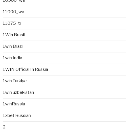
10900_wa
11000_wa
11075_tr
1Win Brasil
1win Brazil
1win India
1WIN Official In Russia
1win Turkiye
1win uzbekistan
1winRussia
1xbet Russian
2