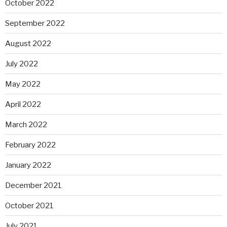
October 2022
September 2022
August 2022
July 2022
May 2022
April 2022
March 2022
February 2022
January 2022
December 2021
October 2021
July 2021