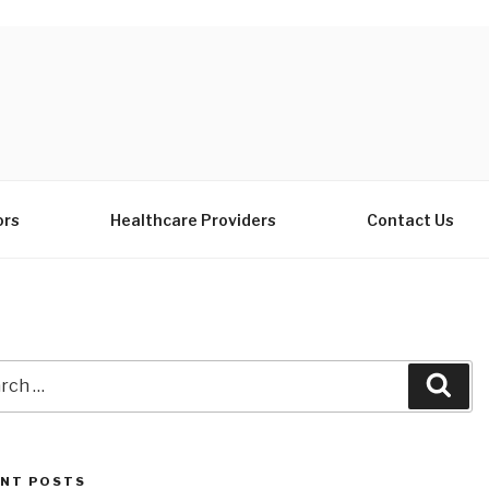
ors
Healthcare Providers
Contact Us
ch
Sea
NT POSTS