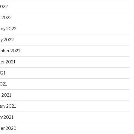
2022
 2022
ary 2022
ry 2022
mber 2021
er 2021
021
021
 2021
ary 2021
ry 2021
er 2020