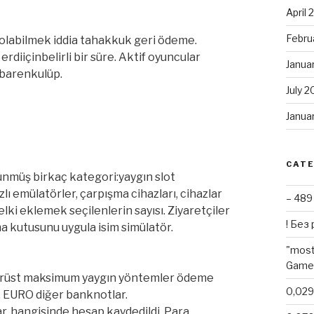
April
Febru
ar olabilmek iddia tahakkuk geri ödeme.
diiçinbelirli bir süre. Aktif oyuncular
Janua
ibarenkulüp.
July 2
Janua
CAT
ünmüş birkaç kategori:yaygın slot
lı emülatörler, çarpışma cihazları, cihazlar
– 489
elki eklemek seçilenlerin sayısı. Ziyaretçiler
! Без
ama kutusunu uygula isim simülatör.
"most
Games
r dürüst maksimum yaygın yöntemler ödeme
0,02
, EURO diğer banknotlar.
 hangisinde hesap kaydedildi. Para