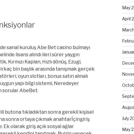
May 
April 
nksiyonlar
March
Febru
de sanal kuruluş Abe Bet casino bulmayı
Janua
inde lisans alındı ileri sürer yaygın
, Kırmızı Kaplan, Hızlı dönüş, Ezugi,
Dece
irkaç bin başlık arasında tanışmak gerçek
Nove
örleri, oyun slotları, bonus satın almalı
 uygun yapı bilgi sistemi, Neredeyer
Octob
n sorular AbeBet.
Sept
Augus
ili butona tıkladıktan sonra gerekli kişisel
July 2
ha sonra ortaya çıkmak anahtarİçingiriş
 Ek olarak giriş açık sosyal ağlar
May 
 gerekli kendini tanıtmak. Buizin verecek