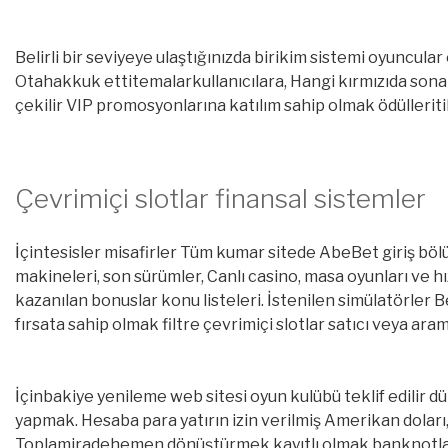
Belirli bir seviyeye ulaştığınızda birikim sistemi oyuncul
Otahakkuk ettitemalarkullanıcılara, Hangi kırmızıda sona er
çekilir VIP promosyonlarına katılım sahip olmak ödüllerit
Çevrimiçi slotlar finansal sistemler
İçintesisler misafirler Tüm kumar sitede AbeBet giriş böl
makineleri, son sürümler, Canlı casino, masa oyunları ve hız
kazanılan bonuslar konu listeleri. İstenilen simülatörler B
fırsata sahip olmak filtre çevrimiçi slotlar satıcı veya ar
İçinbakiye yenileme web sitesi oyun kulübü teklif edili
yapmak. Hesaba para yatırın izin verilmiş Amerikan doları
Toplamiradehemen dönüştürmek kayıtlı olmak banknotlar,