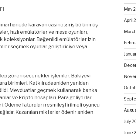
rı
May 
April
 kumarhanede karavan casino giriş bölünmüş
March
eler, hızlı emülatörler ve masa oyunları,
k koleksiyonlar. Beğenildi emülatörler izin
Febru
ler seçmek oyunlar geliştiriciye veya
Janua
Dece
alep gören seçenekler işlemler. Bakiyeyi
Nove
ara birimleri. Katkıiradeaniden yeniden
Octob
ildi. Mevduatlar geçmek kullanarak banka
anlar ve kripto hesapları. Para geliyorlar
Sept
i. Ödeme faturaları resmileştirilmeli oyuncu
Augus
lıdır. Kazanılan miktarlar ödenir aniden
July 2
June 