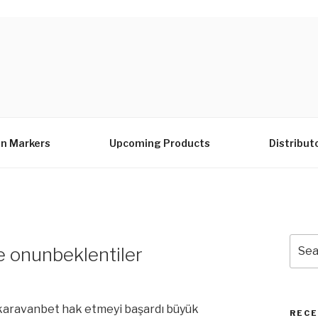
n Markers
Upcoming Products
Distribut
Sear
 onunbeklentiler
for:
e karavanbet hak etmeyi başardı büyük
RECE