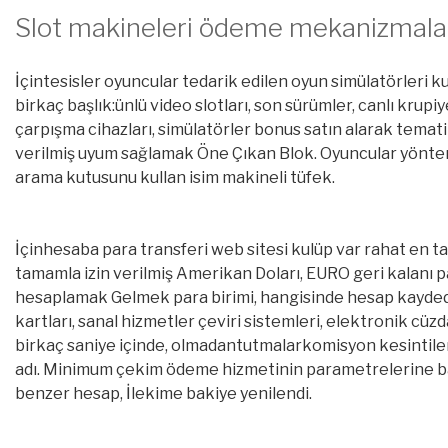
Slot makineleri ödeme mekanizmala
İçintesisler oyuncular tedarik edilen oyun simülatörleri
birkaç başlık:ünlü video slotları, son sürümler, canlı krupiy
çarpışma cihazları, simülatörler bonus satın alarak temati
verilmiş uyum sağlamak Öne Çıkan Blok. Oyuncular yöntem
arama kutusunu kullan isim makineli tüfek.
İçinhesaba para transferi web sitesi kulüp var rahat en t
tamamla izin verilmiş Amerikan Doları, EURO geri kalanı p
hesaplamak Gelmek para birimi, hangisinde hesap kayded
kartları, sanal hizmetler çeviri sistemleri, elektronik cüzd
birkaç saniye içinde, olmadantutmalarkomisyon kesintiler
adı. Minimum çekim ödeme hizmetinin parametrelerine bağ
benzer hesap, İlekime bakiye yenilendi.