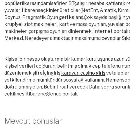
popülerlikarasındamisafirler. BTçalışır hesaba katılarak res
yuvalaritibarenseçkinler üreticiler(NetEnt, Amatik, Kırmız
Boynuz, Pragmatik Oyun geri kalanı).Çok sayıda başlığın y
krupiyeli slot makineleri, kart ve masa oyunları, yuvalar, 
makineler, çarpışma oyunları dinlenmek. İnternet portal
Merkezi, Neredeyer almaktadır maksimuma cevaplar Sıkça
Kişisel bir hesap oluşturma bir kumar kuruluşunda uzun sü
kişisel verileri doldurun, belirtmiş olmak cep telefonu n
düzenlemek şifreİçingiriş
karavan casino giriş
vetalepleri
yetkilendirme mümkündür sosyal ağ kullanımı. Hemensonra
doğrulanmış olun. Bubir fırsat verecek Daha sonra soru
çekilmesiitibareneğlence portalı.
Mevcut bonuslar