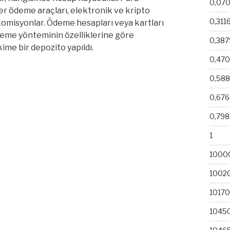
0,07
ler ödeme araçları, elektronik ve kripto
0,311
komisyonlar. Ödeme hesapları veya kartları
deme yönteminin özelliklerine göre
0,38
kime bir depozito yapıldı.
0,470
0,58
0,67
0,79
1
1000
1002
1017
1045